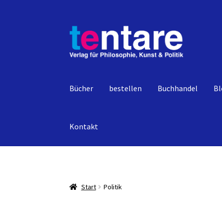
Zur
Zum
Navigation
Inhalt
springen
springen
Bücher
bestellen
Buchhandel
Bl
Kontakt
Start
Politik