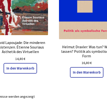
vid Lapoujade: Die minderen
Helmut Draxler: Was tun? 
xistenzen. Étienne Souriaus
lassen? Politik als symboli
Ästhetik des Virtuellen
Form
14,80
€
16,80
€
In den Warenkorb
In den Warenkorb
bnisse werden angezeigt