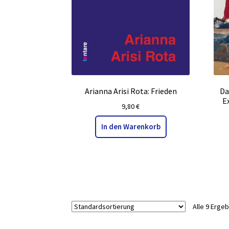
Arianna Arisi Rota: Frieden
Da
E
9,80
€
In den Warenkorb
Alle 9 Erge